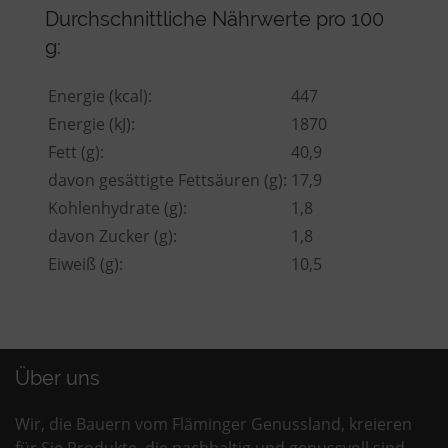
Durchschnittliche Nährwerte pro 100
g:
Energie (kcal):
447
Energie (kJ):
1870
Fett (g):
40,9
davon gesättigte Fettsäuren (g):
17,9
Kohlenhydrate (g):
1,8
davon Zucker (g):
1,8
Eiweiß (g):
10,5
Über uns
Wir, die Bauern vom Fläminger Genussland, kreieren