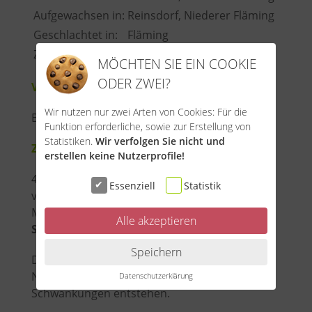
Aufgewachsen in:
Reinsdorf, Niederer Fläming
Geschlachtet in:
Fläming
Zerlegt in:
Fläming
MÖCHTEN SIE EIN COOKIE
ODER ZWEI?
Verwendung:
Wir nutzen nur zwei Arten von Cookies: Für die
Brotzeit
Funktion erforderliche, sowie zur Erstellung von
Statistiken.
Wir verfolgen Sie nicht und
Zutaten:
erstellen keine Nutzerprofile!
47 % Schweinefleisch vom Mangalitza, Speck
Essenziell
Statistik
vom Mangalitza, 20 % Schweineleber vom
Mangalitza, Zwiebeln, Meersalz, Gewürze (mit
Alle akzeptieren
Senf
), Kräuter
Speichern
Diese Werte sind Richtwerte. Da es sich um
Naturprodukte handelt, können
Datenschutzerklärung
Schwankungen entstehen.