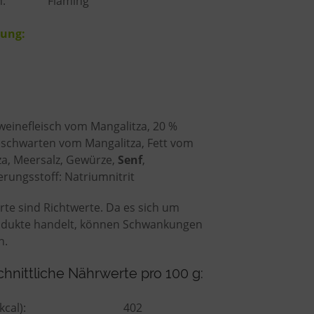
n:
Fläming
ung:
weinefleisch vom Mangalitza, 20 %
schwarten vom Mangalitza, Fett vom
za, Meersalz, Gewürze,
Senf
,
rungsstoff: Natriumnitrit
te sind Richtwerte. Da es sich um
dukte handelt, können Schwankungen
n.
hnittliche Nährwerte pro 100 g:
kcal):
402