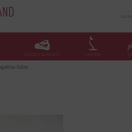
FLEISCH & WURST
SAATEN
H
galitza Sülze