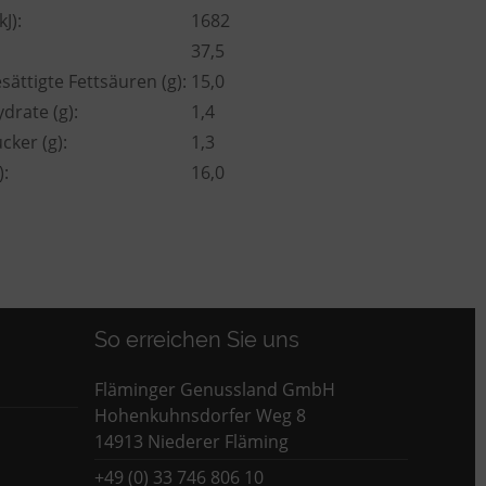
J):
1682
37,5
sättigte Fettsäuren (g):
15,0
drate (g):
1,4
cker (g):
1,3
):
16,0
So erreichen Sie uns
Fläminger Genussland GmbH
Hohenkuhnsdorfer Weg 8
14913 Niederer Fläming
+49 (0) 33 746 806 10