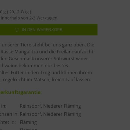
 g ( 29,12 €/kg )
innerhalb von 2-3 Werktagen
IN DEN WARENKORB
unserer Tiere steht bei uns ganz oben. Die
 Rasse Mangalitza und die Freilandaufzucht
 den Geschmack unserer Sülzwurst wider.
chweine bekommen nur bestes
ltes Futter in den Trog und können ihrem
b, regelrecht im Matsch, freien Lauf lassen.
erkunftsgarantie:
in:
Reinsdorf, Niederer Fläming
hsen in:
Reinsdorf, Niederer Fläming
htet in:
Fläming