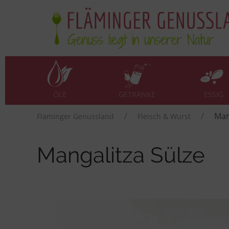
ÖLE
GETRÄNKE
ESSIG
Man
Fläminger Genussland
Fleisch & Wurst
Mangalitza Sülze