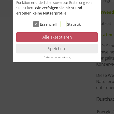
Zerlegt i
Funktion erforderliche, sowie zur Erstellung von
Statistiken.
Wir verfolgen Sie nicht und
Verwend
erstellen keine Nutzerprofile!
Brotzeit
Essenziell
Statistik
Zutaten:
Alle akzeptieren
68 % Sch
Speichern
Schweine
Datenschutzerklärung
Mangalit
Konservie
Diese Wer
Naturpro
entstehe
Durchsc
Energie (