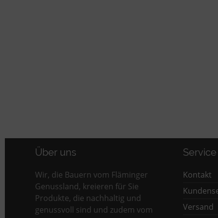
Über uns
Service
Wir, die Bauern vom Fläminger
Kontakt
Genussland, kreieren für Sie
Kundense
Produkte, die nachhaltig und
Versand
genussvoll sind und zudem vom