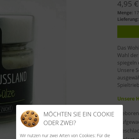
4,95
€
Menge:
170
Lieferung:
Das Wohl 
Wahl der
spiegeln
Unsere S
ausgewäh
Spieltrie
Unsere H
Geboren 
MÖCHTEN SIE EIN COOKIE
Aufgewac
ODER ZWEI?
Geschlac
Wir nutzen nur zwei Arten von Cookies: Für die