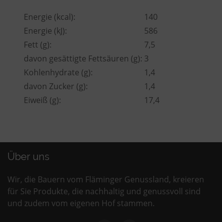
Energie (kcal):
140
Energie (kJ):
586
Fett (g):
7,5
davon gesättigte Fettsäuren (g):
3
Kohlenhydrate (g):
1,4
davon Zucker (g):
1,4
Eiweiß (g):
17,4
Über uns
Wir, die Bauern vom Fläminger Genussland, kreieren
für Sie Produkte, die nachhaltig und genussvoll sind
und zudem vom eigenen Hof stammen.