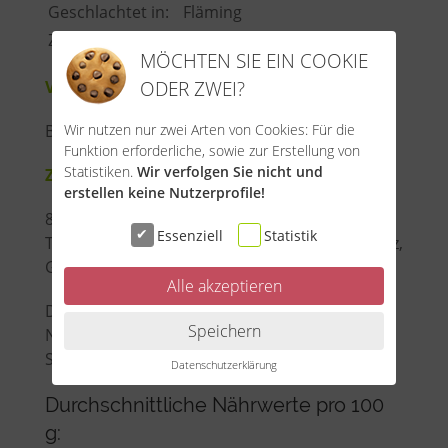
Geschlachtet in:
Fläming
Zerlegt in:
Fläming
MÖCHTEN SIE EIN COOKIE
ODER ZWEI?
Verwendung:
Wir nutzen nur zwei Arten von Cookies: Für die
Brotzeit
Funktion erforderliche, sowie zur Erstellung von
Statistiken.
Wir verfolgen Sie nicht und
Zutaten:
erstellen keine Nutzerprofile!
81 % Schweinefleisch vom Mangalitza,
Essenziell
Statistik
Trinkwasser, 7 % Schweineschwarten, Meersalz,
Gewürze,
Senf
, Konservierstoff: Natriumnitrit
Alle akzeptieren
Diese Werte sind Richtwerte. Da es sich um
Speichern
Naturprodukte handelt, können
Schwankungen entstehen.
Datenschutzerklärung
Durchschnittliche Nährwerte pro 100
g: