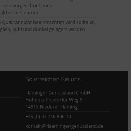
r kein vorgeschriebenes
altbarkeitsdatum
 Qualität nicht beeinträchtigt wird sollte er,
lich, kühl und dunkel gelagert werden
So erreichen Sie uns
Fläminger Genussland GmbH
Hohenkuhnsdorfer Weg 8
14913 Niederer Fläming
+49 (0) 33 746 806 10
kontakt@flaeminger-genussland.de