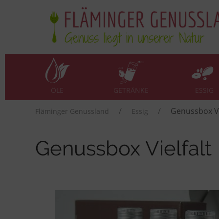
ÖLE
GETRÄNKE
ESSIG
Genussbox Vi
Fläminger Genussland
Essig
Genussbox Vielfalt