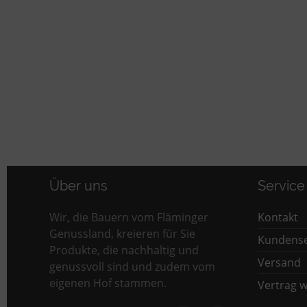
Über uns
Service
Wir, die Bauern vom Fläminger
Kontakt
Genussland, kreieren für Sie
Kundense
Produkte, die nachhaltig und
Versand
genussvoll sind und zudem vom
eigenen Hof stammen.
Vertrag w