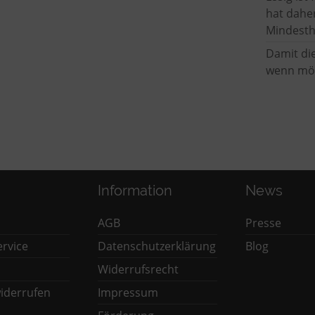
hat dahe
Mindesth
Damit die
wenn mög
Information
News
AGB
Presse
rvice
Datenschutzerklärung
Blog
Widerrufsrecht
iderrufen
Impressum