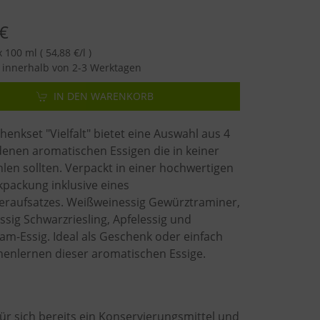
€
 100 ml ( 54,88 €/l )
innerhalb von 2-3 Werktagen
IN DEN WARENKORB
enkset "Vielfalt" bietet eine Auswahl aus 4
denen aromatischen Essigen die in keiner
len sollten. Verpackt in einer hochwertigen
packung inklusive eines
eraufsatzes. Weißweinessig Gewürztraminer,
sig Schwarzriesling, Apfelessig und
am-Essig. Ideal als Geschenk oder einfach
enlernen dieser aromatischen Essige.
 für sich bereits ein Konservierungsmittel und