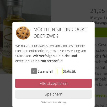
21,95
Menge:
4 x
Lieferung:
MÖCHTEN SIE EIN COOKIE
ODER ZWEI?
Das Gesch
Wir nutzen nur zwei Arten von Cookies: Für die
verschie
Funktion erforderliche, sowie zur Erstellung von
Küche feh
Statistiken.
Wir verfolgen Sie nicht und
erstellen keine Nutzerprofile!
Geschenk
Zerstäub
Essenziell
Statistik
Rotweines
Weinbals
Alle akzeptieren
zum Kenn
Speichern
Hinweis:
Datenschutzerklärung
Essig ist