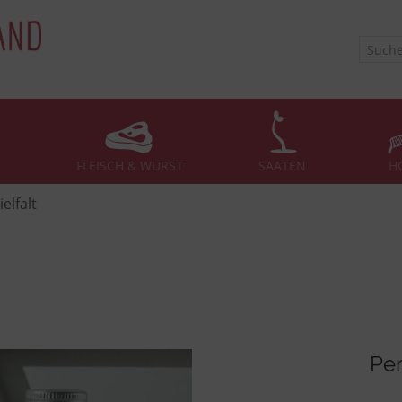
FLEISCH & WURST
SAATEN
H
elfalt
Pe