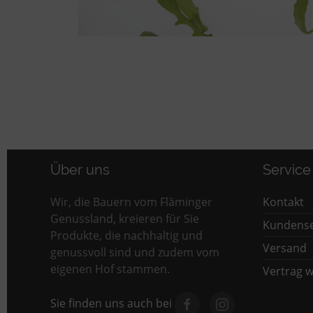
Über uns
Service
Wir, die Bauern vom Fläminger
Kontakt
Genussland, kreieren für Sie
Kundense
Produkte, die nachhaltig und
Versand
genussvoll sind und zudem vom
eigenen Hof stammen.
Vertrag w
Sie finden uns auch bei