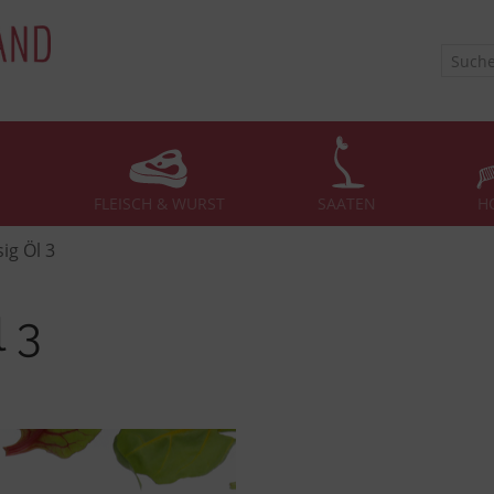
FLEISCH & WURST
SAATEN
H
ig Öl 3
 3