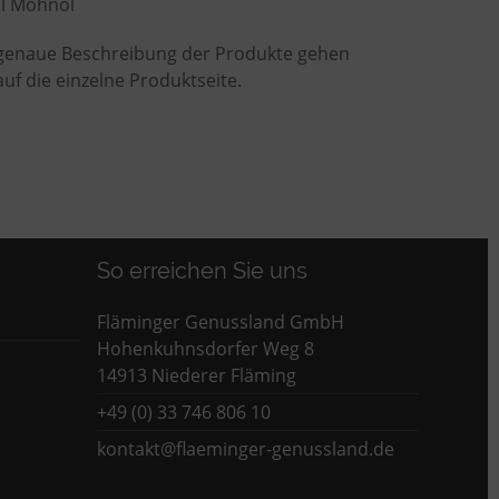
ml Mohnöl
 genaue Beschreibung der Produkte gehen
 auf die einzelne Produktseite.
So erreichen Sie uns
Fläminger Genussland GmbH
Hohenkuhnsdorfer Weg 8
14913 Niederer Fläming
+49 (0) 33 746 806 10
kontakt@flaeminger-genussland.de