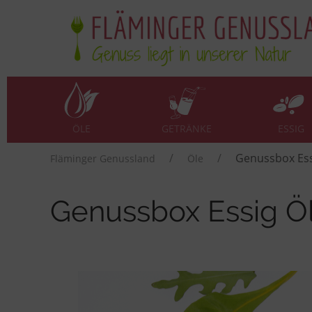
ÖLE
GETRÄNKE
ESSIG
Genussbox Ess
Fläminger Genussland
Öle
Genussbox Essig Öl