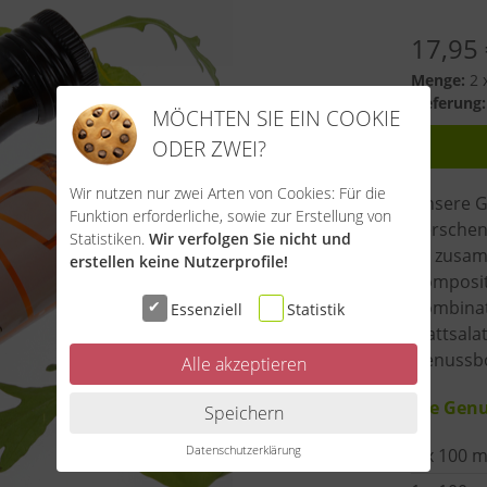
17,95
Menge:
2 x
Lieferung:
MÖCHTEN SIE EIN COOKIE
ODER ZWEI?
Wir nutzen nur zwei Arten von Cookies: Für die
Unsere Ge
Funktion erforderliche, sowie zur Erstellung von
Verschen
Statistiken.
Wir verfolgen Sie nicht und
so zusam
erstellen keine Nutzerprofile!
Kompositi
Kombinat
Essenziell
Statistik
Blattsala
Genussbo
Alle akzeptieren
Die Genu
Speichern
Datenschutzerklärung
1 x 100 m